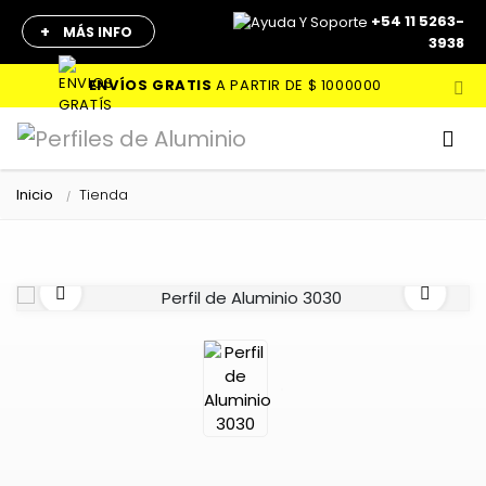
+54 11 5263-
+
MÁS INFO
3938
ENVÍOS GRATIS
A PARTIR DE
$ 1000000
Inicio
Tienda